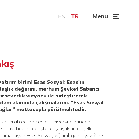
Menu
EN
TR
kış
yatırım birimi Esas Sosyal; Esas'ın
aşlık değerini, merhum Şevket Sabancı
ırseverlik vizyonu ile birleştirerek
hdam alanında çalışmalarını, “Esas Sosyal
Sağlar”
mottosuyla
yürütmektedir.
az tercih edilen devlet üniversitelerinden
in, istihdama geçişte karşılaştıkları engelleri
 amaçlayan Esas Sosyal, eğitimli genç işsizliğine