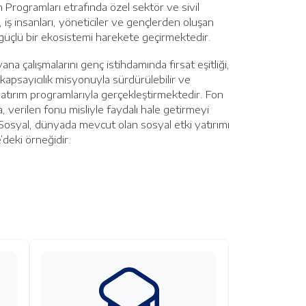
 Programları etrafında özel sektör ve sivil
, iş insanları, yöneticiler ve gençlerden oluşan
 güçlü bir ekosistemi harekete geçirmektedir.
ana çalışmalarını genç istihdamında fırsat eşitliği,
 ve kapsayıcılık misyonuyla sürdürülebilir ve
 yatırım programlarıyla gerçekleştirmektedir. Fon
, verilen fonu misliyle faydalı hale getirmeyi
osyal, dünyada mevcut olan sosyal etki yatırımı
’deki örneğidir.