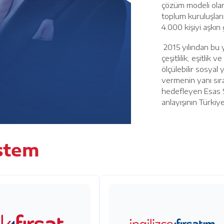
çözüm modeli olan
toplum kuruluşları
4.000 kişiyi aşkın
2015 yılından bu y
çeşitlilik, eşitlik
ölçülebilir sosyal
vermenin yanı sıra
hedefleyen Esas S
anlayışının Türkiye
stem