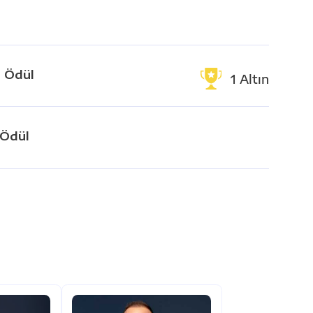
n Ödül
1 Altın
 Ödül