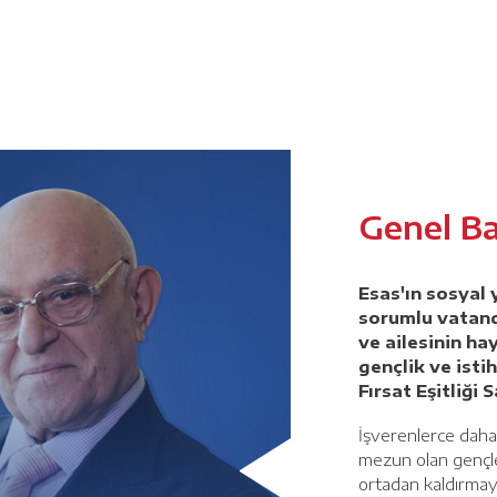
Genel Ba
Esas'ın sosyal 
sorumlu vatand
ve ailesinin hay
gençlik ve isti
Fırsat Eşitliği 
İşverenlerce daha 
mezun olan gençler
ortadan kaldırmayı