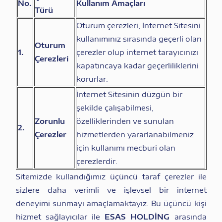
No.
Kullanım Amaçları
Türü
Oturum çerezleri, İnternet Sitesini
kullanımınız sırasında geçerli olan
Oturum
1.
çerezler olup internet tarayıcınızı
Çerezleri
kapatıncaya kadar geçerliliklerini
korurlar.
İnternet Sitesinin düzgün bir
şekilde çalışabilmesi,
Zorunlu
özelliklerinden ve sunulan
2.
Çerezler
hizmetlerden yararlanabilmeniz
için kullanımı mecburi olan
çerezlerdir.
Sitemizde kullandığımız üçüncü taraf çerezler ile
sizlere daha verimli ve işlevsel bir internet
deneyimi sunmayı amaçlamaktayız. Bu üçüncü kişi
hizmet sağlayıcılar ile
ESAS HOLDİNG
arasında