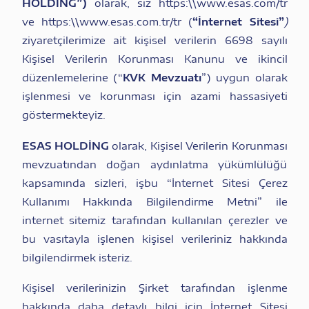
HOLDİNG”)
olarak, siz https:\\
www.esas.com/tr
ve https:\\
www.esas.com.tr/tr
(
“İnternet Sitesi”
)
ziyaretçilerimize ait kişisel verilerin 6698 sayılı
Kişisel Verilerin Korunması Kanunu ve ikincil
düzenlemelerine (“
KVK Mevzuatı
”) uygun olarak
işlenmesi ve korunması için azami hassasiyeti
göstermekteyiz.
ESAS HOLDİNG
olarak, Kişisel Verilerin Korunması
mevzuatından doğan aydınlatma yükümlülüğü
kapsamında sizleri, işbu “İnternet Sitesi Çerez
Kullanımı Hakkında Bilgilendirme Metni” ile
internet sitemiz tarafından kullanılan çerezler ve
bu vasıtayla işlenen kişisel verileriniz hakkında
bilgilendirmek isteriz.
Kişisel verilerinizin Şirket tarafından işlenme
hakkında daha detaylı bilgi için İnternet Sitesi